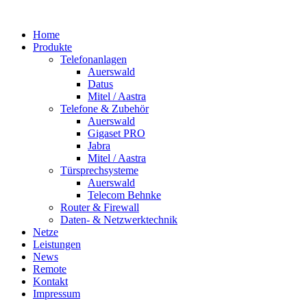
Home
Produkte
Telefonanlagen
Auerswald
Datus
Mitel / Aastra
Telefone & Zubehör
Auerswald
Gigaset PRO
Jabra
Mitel / Aastra
Türsprechsysteme
Auerswald
Telecom Behnke
Router & Firewall
Daten- & Netzwerktechnik
Netze
Leistungen
News
Remote
Kontakt
Impressum