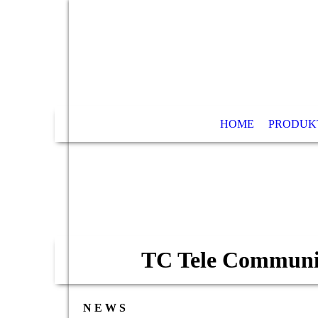
HOME
PRODUK
TC Tele Communi
N E W S