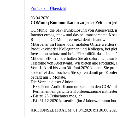
Zurück zur Übersicht
03.04.2020
COMuniq Kommunikation zu jeder Zeit – an je
COMuniq, die SIP-Trunk-Lösung von Auerswald, ist 
Internet ermöglicht – und das bei transparenten Kost
Rolle, denn COMuniq vernetzt deutschlandweit.
Mitarbeiter im Home- oder mobilen Office werden s
Produktivität der Kolleginnen und Kollegen, bei gle
Investitionsschutz und hohe Flexibilität, da sich die
Mit dem SIP-Trunk erhalten Sie ab sofort nicht nur 
Telefonie von Auerswald. Wir bieten alle Produkte,
Vom 1. April bis zum 30. Juni 2020 können Sie p
kostenfrei dazu buchen. Sie sparen damit pro Konf
beträgt nur 3 Monate.
Die Vorteile dieser Aktion:
- Exzellente Audio-Kommunikation in den COMun
- Permanent eingerichtete Konferenzräume mit fest
- Bis zu 25 Teilnehmer möglich
- Bis 31.12.2020 kostenfrei (im Aktionszeitraum bu
AKTIONSZEITRAUM: 01.04.2020 bis 30.06.202