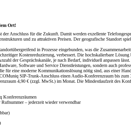
dem Ort!
der Anschluss für die Zukunft. Damit werden exzellente Telefongespr
enstrukturen und zu attraktiven Preisen. Der geografische Standort spiel
tandortübergreifend in Prozesse eingebunden, was die Zusammenarbei
ichzeitiger Kostenreduzierung, verbessert. Die hochskalierbare Lösung
 Anzahl der Gesprächskanäle, je nach Bedarf, individuell anpassen lässt.
Hardware, Software und Service Dienstleistungen, sondern auch profess
 die für eine moderne Kommunikationslösung nötig sind, aus einer Hand
ro COMuniq SIP-Trunk-Anschluss einen Audio-Konferenzraum bis zum 
erenzraum 4,90 € (zzgl. MwSt.) im Monat. Die Mindestlaufzeit des Ko
iq Konferenzräumen
er Rufnummer – jederzeit wieder verwendbar
chbar)
0