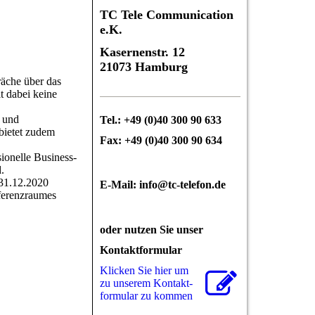
TC Tele Communication
e.K.
Kasernenstr. 12
21073 Hamburg
äche über das
t dabei keine
t und
Tel.: +49 (0)40 300 90 633
 bietet zudem
Fax: +49 (0)40 300 90 634
ionelle Business-
.
31.12.2020
E-Mail: info@tc-telefon.de
nferenzraumes
oder nutzen Sie unser
Kontaktformular
Klicken Sie hier um
zu unserem Kon­takt­
for­mu­lar zu kommen