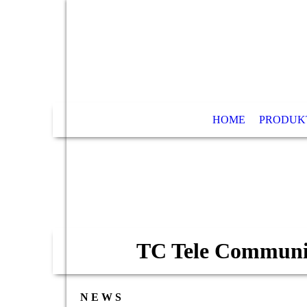
HOME
PRODUK
TC Tele Communi
N E W S